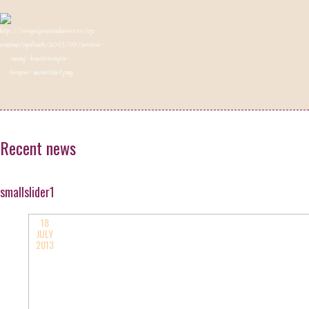
Recent news
smallslider1
18
JULY
2013