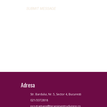
Adresa
Str. Bardului, Nr. 5, Sector 4, Bucuresti
021/3372818
programare@terapiipentrudurere.ro