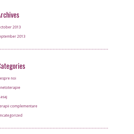
Archives
ctober 2013
eptember 2013
Categories
espre noi
inetoterapie
asaj
erapii complementare
ncategorized