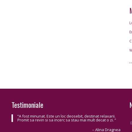
L
E
C
W
Testimoniale
A fost minunat. Este un loc deosebit, destinat relaxarii.
Promit sa revin si sa incerc sa stau mai mult decat o zi.
Alina Dragnea