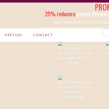
PROM
25% reducere
pentru fiecare 
https://www.facebook.com/terapiip
Oferta valabila de fiecare data cand check-in, pentru toate serv
PRETURI
CONTACT