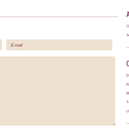
O
S
D
K
M
T
U