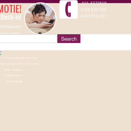
021 3372818
OTIE!
0728 820 939
check-in!
0742 010 097
entrudurere
icile solicitate.