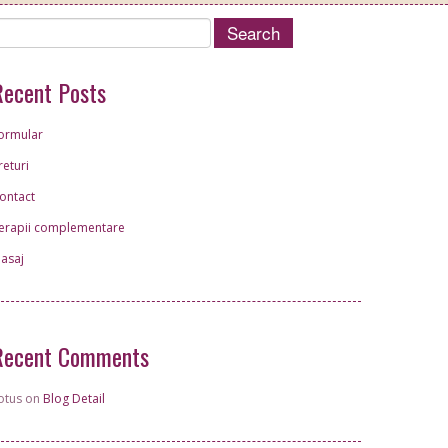
Recent Posts
ormular
returi
ontact
erapii complementare
asaj
Recent Comments
otus on
Blog Detail