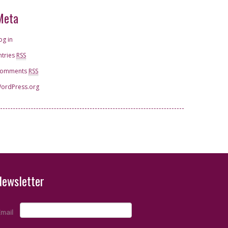
Meta
og in
ntries
RSS
omments
RSS
ordPress.org
Special
Newsletter
Email