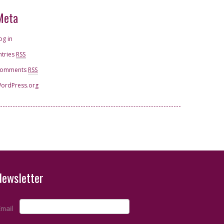
Meta
og in
ntries
RSS
omments
RSS
ordPress.org
Special
Newsletter
Email