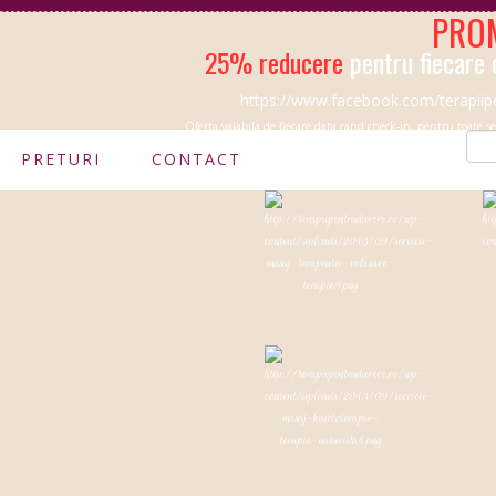
PROM
25% reducere
pentru fiecare 
https://www.facebook.com/terapiip
Oferta valabila de fiecare data cand check-in, pentru toate serv
PRETURI
CONTACT