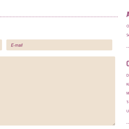
O
S
D
K
M
T
U