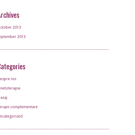
Archives
ctober 2013
eptember 2013
Categories
espre noi
inetoterapie
asaj
erapii complementare
ncategorized