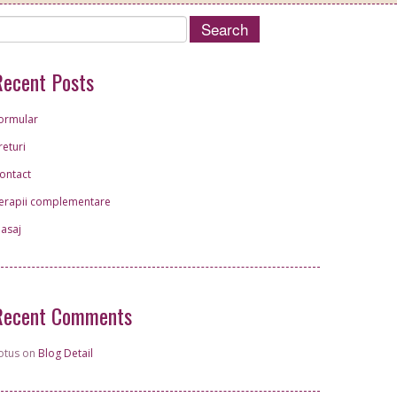
Recent Posts
ormular
returi
ontact
erapii complementare
asaj
Recent Comments
otus on
Blog Detail