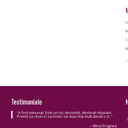
L
E
C
W
Testimoniale
A fost minunat. Este un loc deosebit, destinat relaxarii.
Promit sa revin si sa incerc sa stau mai mult decat o zi.
Alina Dragnea