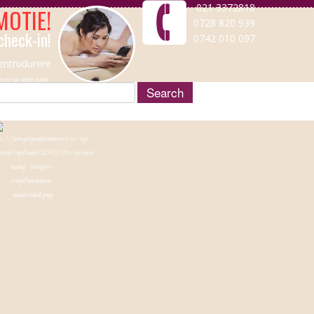
021 3372818
OTIE!
0728 820 939
check-in!
0742 010 097
entrudurere
icile solicitate.