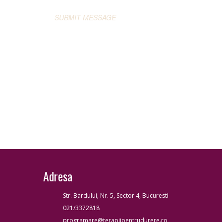
Adresa
Str. Bardului, Nr. 5, Sector 4, Bucuresti
021/3372818
programare@terapiipentrudurere.ro