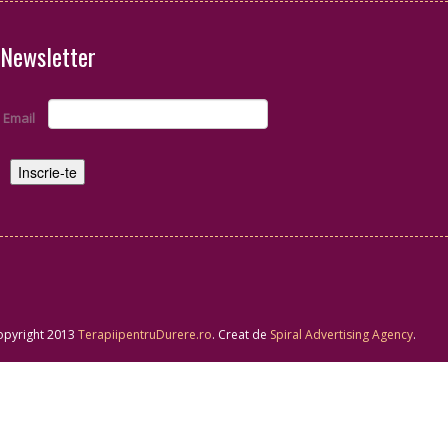
Newsletter
Email
opyright 2013
TerapiipentruDurere.ro
. Creat de
Spiral Advertising Agency
.