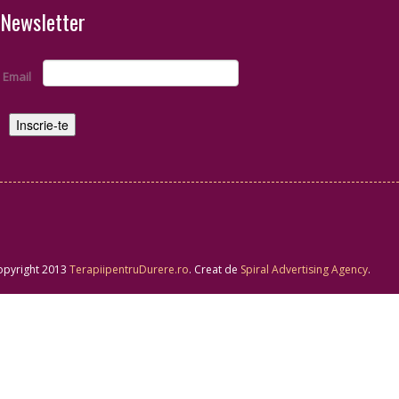
Newsletter
Email
opyright 2013
TerapiipentruDurere.ro
. Creat de
Spiral Advertising Agency
.