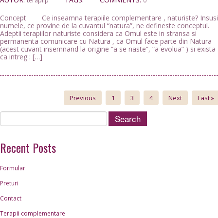
terapiip
0
Concept Ce inseamna terapiile complementare , naturiste? Insusi
numele, ce provine de la cuvantul “natura”, ne defineste conceptul.
Adeptii terapiilor naturiste considera ca Omul este in stransa si
permanenta comunicare cu Natura , ca Omul face parte din Natura
(acest cuvant insemnand la origine “a se naste”, “a evolua” ) si exista
ca intreg : […]
Previous
1
3
4
Next
Last
»
Recent Posts
Formular
Preturi
Contact
Terapii complementare