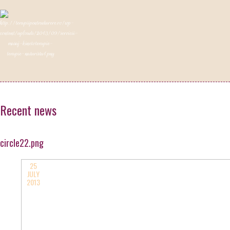
Recent news
circle22.png
25
JULY
2013